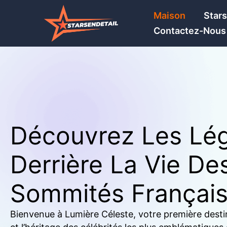
Skip
Maison
Star
to
Contactez-Nous
content
Découvrez Les Lé
Derrière La Vie De
Sommités Françai
Bienvenue à Lumière Céleste, votre première destin