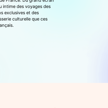
s de France. Du grand écran
çu intime des voyages des
s exclusives et des
sserie culturelle que ces
ançais.