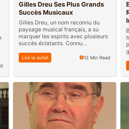
Gilles Dreu Ses Plus Grands
Succès Musicaux
Gilles Dreu, un nom reconnu du
paysage musical français, a su
B
marquer les esprits avec plusieurs
n
t
succès éclatants. Connu…
p
g
Lire la suite!
12 Min Read
ad