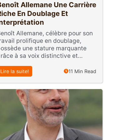
Benoît Allemane Une Carrière
Riche En Doublage Et
Interprétation
enoît Allemane, célèbre pour son
ravail prolifique en doublage,
ossède une stature marquante
râce à sa voix distinctive et…
Lire la suite!
11 Min Read