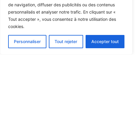
de navigation, diffuser des publicités ou des contenus
personnalisés et analyser notre trafic. En cliquant sur «
Tout accepter », vous consentez à notre utilisation des
cookies.
Personnaliser
Tout rejeter
Accepter tout
Chez Starsendetail, tout le contenu et les images sont utilisés à
des fins éducatives uniquement. Nous ne vendons ni ne
distribuons aucun matériel. Si vous pensez qu'un contenu viole
le droit d'auteur ou si vous avez des inquiétudes, veuillez nous