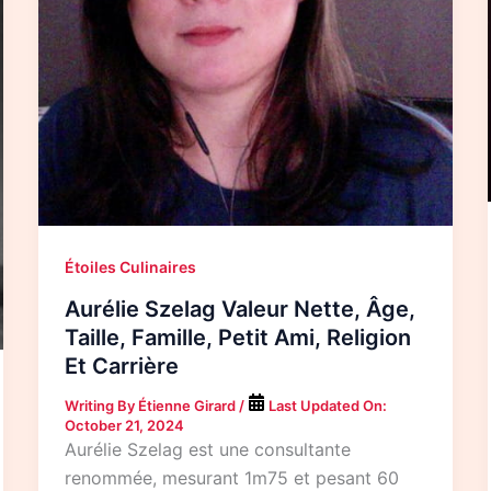
Étoiles Culinaires
Aurélie Szelag Valeur Nette, Âge,
Taille, Famille, Petit Ami, Religion
Et Carrière
Writing By
Étienne Girard
/
Last Updated On:
October 21, 2024
Aurélie Szelag est une consultante
renommée, mesurant 1m75 et pesant 60