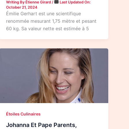
Writing By
Étienne Girard
/
Last Updated On:
October 21, 2024
Émilie Gerhart est une scientifique
renommée mesurant 1,75 mètre et pesant
60 kg. Sa valeur nette est estimée à 5
Étoiles Culinaires
Johanna Et Pape Parents,