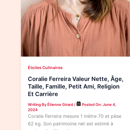
Étoiles Culinaires
Coralie Ferreira Valeur Nette, Âge,
Taille, Famille, Petit Ami, Religion
Et Carrière
Writing By
Étienne Girard
/
Posted On:
June 4,
2024
Coralie Ferreira mesure 1 mètre 70 et pèse
62 kg. Son patrimoine net est estimé à