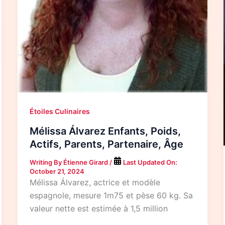
Étoiles Culinaires
Mélissa Álvarez Enfants, Poids,
Actifs, Parents, Partenaire, Âge
Writing By
Étienne Girard
/
Last Updated On:
October 21, 2024
Mélissa Álvarez, actrice et modèle
espagnole, mesure 1m75 et pèse 60 kg. Sa
valeur nette est estimée à 1,5 million