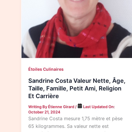
Étoiles Culinaires
Sandrine Costa Valeur Nette, Âge,
Taille, Famille, Petit Ami, Religion
Et Carrière
Writing By
Étienne Girard
/
Last Updated On:
October 21, 2024
Sandrine Costa mesure 1,75 mètre et pèse
65 kilogrammes. Sa valeur nette est