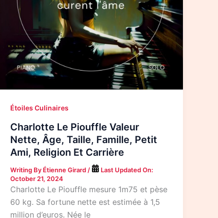
Étoiles Culinaires
Charlotte Le Piouffle Valeur
Nette, Âge, Taille, Famille, Petit
Ami, Religion Et Carrière
Writing By
Étienne Girard
/
Last Updated On:
October 21, 2024
Charlotte Le Piouffle mesure 1m75 et pèse
60 kg. Sa fortune nette est estimée à 1,5
million d’euros. Née le