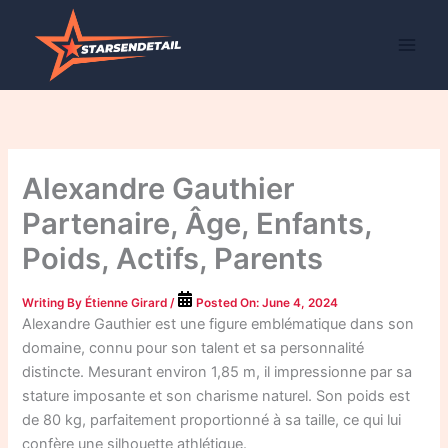
Skip
to
content
Alexandre Gauthier
Partenaire, Âge, Enfants,
Poids, Actifs, Parents
Writing By
Étienne Girard
/
Posted On:
June 4, 2024
Alexandre Gauthier est une figure emblématique dans son
domaine, connu pour son talent et sa personnalité
distincte. Mesurant environ 1,85 m, il impressionne par sa
stature imposante et son charisme naturel. Son poids est
de 80 kg, parfaitement proportionné à sa taille, ce qui lui
confère une silhouette athlétique.