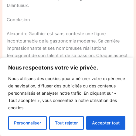
talentueux.
Conclusion
Alexandre Gauthier est sans conteste une figure
incontournable de la gastronomie moderne. Sa carrière
impressionnante et ses nombreuses réalisations
témoignent de son talent et de sa passion. Chaque aspect
de sa vie professionnelle et personnelle reflète son
Nous respectons votre vie privée.
dévouement et son engagement.
Nous utilisons des cookies pour améliorer votre expérience
De son restaurant étoilé à ses initiatives caritatives,
de navigation, diffuser des publicités ou des contenus
Alexandre inspire et influence de nombreuses personnes.
personnalisés et analyser notre trafic. En cliquant sur «
Sa capacité à équilibrer vie professionnelle et vie de famille
Tout accepter », vous consentez à notre utilisation des
est exemplaire. En continuant à innover et à évoluer, il
cookies.
restera une source d’inspiration pour les générations
futures.
Personnaliser
Tout rejeter
Accepter tout