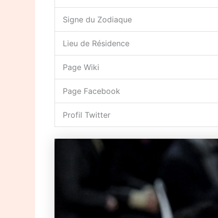
Signe du Zodiaque
Lieu de Résidence
Page Wiki
Page Facebook
Profil Twitter