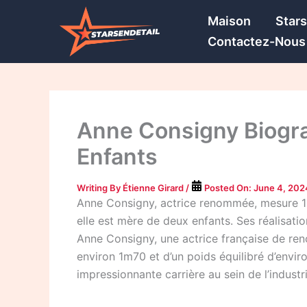
Skip
Maison
Star
to
Contactez-Nous
content
Anne Consigny Biograph
Enfants
Writing By
Étienne Girard
/
Posted On:
June 4, 202
Anne Consigny, actrice renommée, mesure 1m7
elle est mère de deux enfants. Ses réalisati
Anne Consigny, une actrice française de re
environ 1m70 et d’un poids équilibré d’envir
impressionnante carrière au sein de l’indust