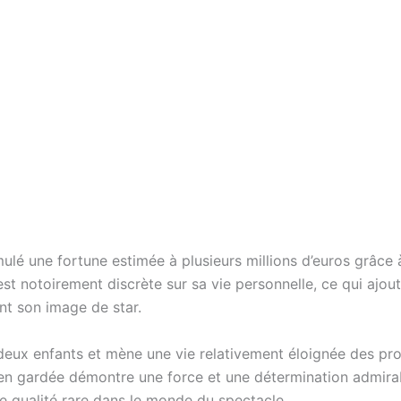
ulé une fortune estimée à plusieurs millions d’euros grâce à
 est notoirement discrète sur sa vie personnelle, ce qui ajo
nt son image de star.
deux enfants et mène une vie relativement éloignée des proj
bien gardée démontre une force et une détermination admirab
ne qualité rare dans le monde du spectacle.