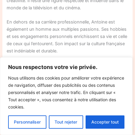
créativité. Il reste une figure respectée et influente dans le
monde de la télévision et du cinéma.
En dehors de sa carrière professionnelle, Antoine est
également un homme aux multiples passions. Ses hobbies
et ses engagements personnels enrichissent sa vie et celle
de ceux qui l’entourent. Son impact sur la culture française
est indéniable et durable.
Nous respectons votre vie privée.
PREVIOUS
NEXT
Nous utilisons des cookies pour améliorer votre expérience
de navigation, diffuser des publicités ou des contenus
personnalisés et analyser notre trafic. En cliquant sur «
Leave a Comment
Tout accepter », vous consentez à notre utilisation des
cookies.
Your email address will not be published.
Required
fields are marked
*
Personnaliser
Tout rejeter
Accepter tout
Type