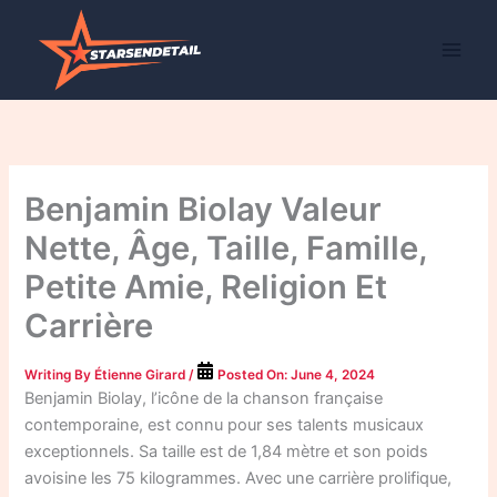
Skip
to
content
Benjamin Biolay Valeur
Nette, Âge, Taille, Famille,
Petite Amie, Religion Et
Carrière
Writing By
Étienne Girard
/
Posted On:
June 4, 2024
Benjamin Biolay, l’icône de la chanson française
contemporaine, est connu pour ses talents musicaux
exceptionnels. Sa taille est de 1,84 mètre et son poids
avoisine les 75 kilogrammes. Avec une carrière prolifique,