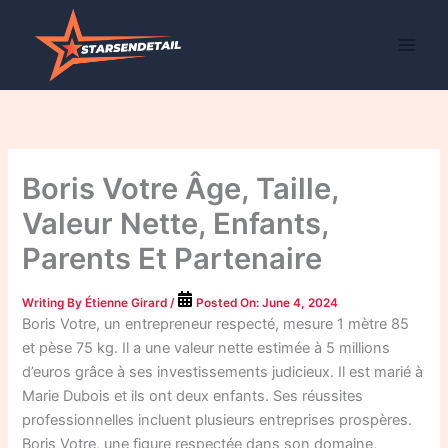
Skip
to
content
Boris Votre Âge, Taille,
Valeur Nette, Enfants,
Parents Et Partenaire
Writing By
Étienne Girard
/
Posted On:
June 4, 2024
Boris Votre, un entrepreneur respecté, mesure 1 mètre 85
et pèse 75 kg. Il a une valeur nette estimée à 5 millions
d’euros grâce à ses investissements judicieux. Il est marié à
Marie Dubois et ils ont deux enfants. Ses réussites
professionnelles incluent plusieurs entreprises prospères.
Boris Votre, une figure respectée dans son domaine,