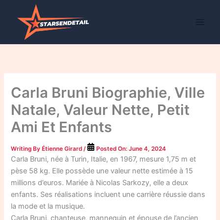
Skip
to
content
Carla Bruni Biographie, Ville
Natale, Valeur Nette, Petit
Ami Et Enfants
Writing By
Étienne Girard
/
Posted On:
June 4, 2024
Carla Bruni, née à Turin, Italie, en 1967, mesure 1,75 m et
pèse 58 kg. Elle possède une valeur nette estimée à 15
millions d’euros. Mariée à Nicolas Sarkozy, elle a deux
enfants. Ses réalisations incluent une carrière réussie dans
la mode et la musique.
Carla Bruni, chanteuse, mannequin et épouse de l’ancien