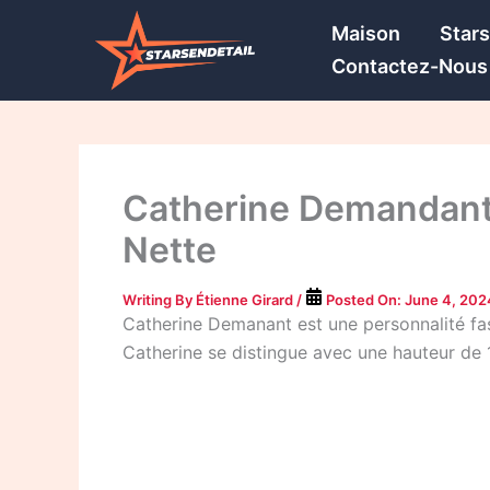
Skip
Maison
Star
to
Contactez-Nous
content
Catherine Demandant E
Nette
Writing By
Étienne Girard
/
Posted On:
June 4, 202
Catherine Demanant est une personnalité fas
Catherine se distingue avec une hauteur de 1