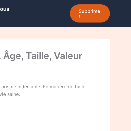
Nous
Supprime
r
Âge, Taille, Valeur
risme indéniable. En matière de taille,
vie saine.