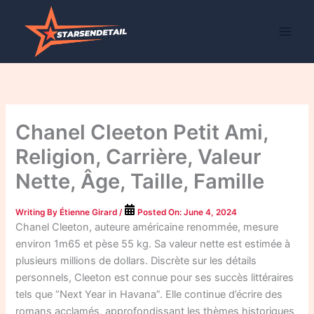
Skip
to
content
Chanel Cleeton Petit Ami,
Religion, Carrière, Valeur
Nette, Âge, Taille, Famille
Writing By
Étienne Girard
/
Posted On:
June 4, 2024
Chanel Cleeton, auteure américaine renommée, mesure
environ 1m65 et pèse 55 kg. Sa valeur nette est estimée à
plusieurs millions de dollars. Discrète sur les détails
personnels, Cleeton est connue pour ses succès littéraires
tels que “Next Year in Havana”. Elle continue d’écrire des
romans acclamés, approfondissant les thèmes historiques