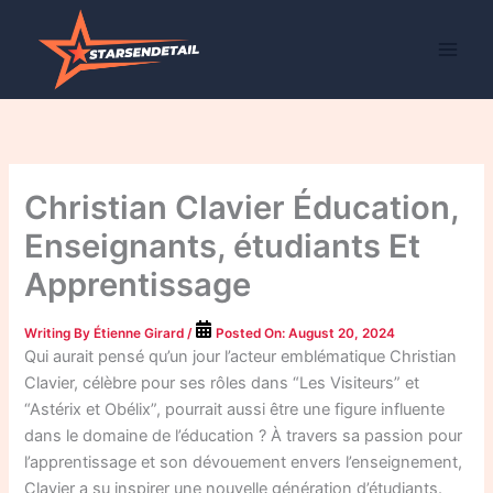
Skip
to
content
Christian Clavier Éducation,
Enseignants, étudiants Et
Apprentissage
Writing By
Étienne Girard
/
Posted On:
August 20, 2024
Qui aurait pensé qu’un jour l’acteur emblématique Christian
Clavier, célèbre pour ses rôles dans “Les Visiteurs” et
“Astérix et Obélix”, pourrait aussi être une figure influente
dans le domaine de l’éducation ? À travers sa passion pour
l’apprentissage et son dévouement envers l’enseignement,
Clavier a su inspirer une nouvelle génération d’étudiants.