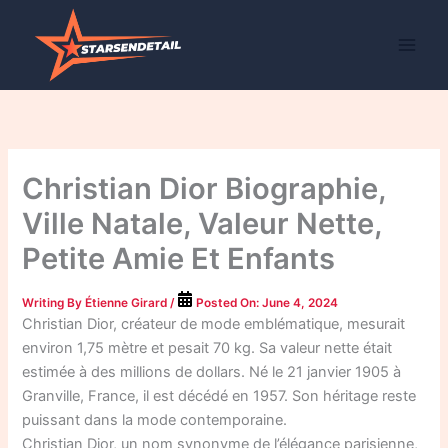
Skip
to
content
Christian Dior Biographie,
Ville Natale, Valeur Nette,
Petite Amie Et Enfants
Writing By
Étienne Girard
/
Posted On:
June 4, 2024
Christian Dior, créateur de mode emblématique, mesurait
environ 1,75 mètre et pesait 70 kg. Sa valeur nette était
estimée à des millions de dollars. Né le 21 janvier 1905 à
Granville, France, il est décédé en 1957. Son héritage reste
puissant dans la mode contemporaine.
Christian Dior, un nom synonyme de l’élégance parisienne,