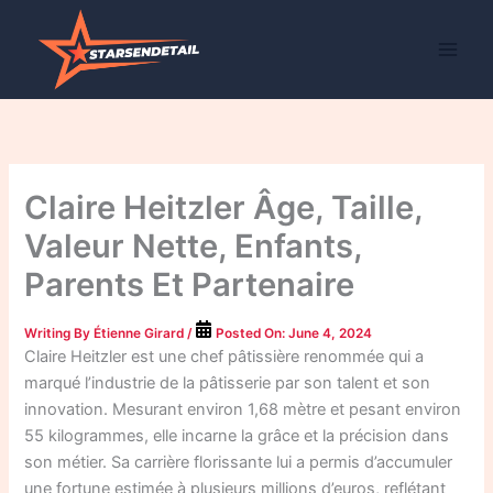
Skip
to
content
Claire Heitzler Âge, Taille,
Valeur Nette, Enfants,
Parents Et Partenaire
Writing By
Étienne Girard
/
Posted On:
June 4, 2024
Claire Heitzler est une chef pâtissière renommée qui a
marqué l’industrie de la pâtisserie par son talent et son
innovation. Mesurant environ 1,68 mètre et pesant environ
55 kilogrammes, elle incarne la grâce et la précision dans
son métier. Sa carrière florissante lui a permis d’accumuler
une fortune estimée à plusieurs millions d’euros, reflétant