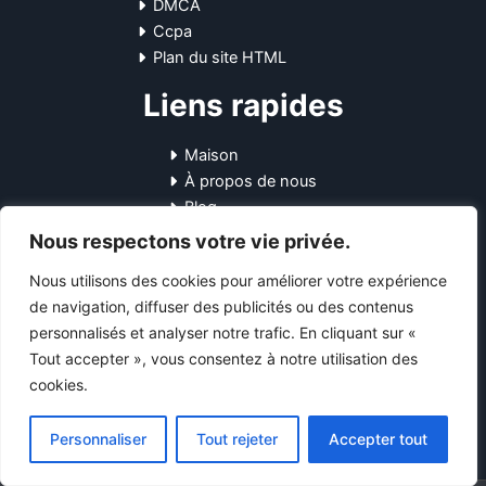
DMCA
Ccpa
Plan du site HTML
Liens rapides
Maison
À propos de nous
Blog
Contactez-nous
Nous respectons votre vie privée.
Coordonnées
Nous utilisons des cookies pour améliorer votre expérience
de navigation, diffuser des publicités ou des contenus
personnalisés et analyser notre trafic. En cliquant sur «
10-12 Pl. Général Leclerc, 45170
Tout accepter », vous consentez à notre utilisation des
Neuville-aux-Bois, France
cookies.
+33745751531
support@starsendetail.fr
Personnaliser
Tout rejeter
Accepter tout