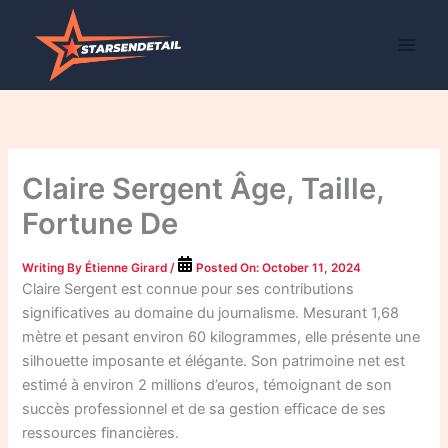
Skip
to
content
Claire Sergent Âge, Taille,
Fortune De
Writing By
Étienne Girard
/
Posted On:
October 11, 2024
Claire Sergent est connue pour ses contributions
significatives au domaine du journalisme. Mesurant 1,68
mètre et pesant environ 60 kilogrammes, elle présente une
silhouette imposante et élégante. Son patrimoine net est
estimé à environ 2 millions d’euros, témoignant de son
succès professionnel et de sa gestion efficace de ses
ressources financières.