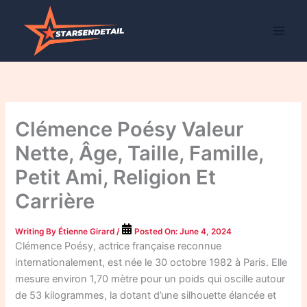
Skip
to
content
Clémence Poésy Valeur
Nette, Âge, Taille, Famille,
Petit Ami, Religion Et
Carrière
Writing By
Étienne Girard
/
Posted On:
June 4, 2024
Clémence Poésy, actrice française reconnue
internationalement, est née le 30 octobre 1982 à Paris. Elle
mesure environ 1,70 mètre pour un poids qui oscille autour
de 53 kilogrammes, la dotant d’une silhouette élancée et