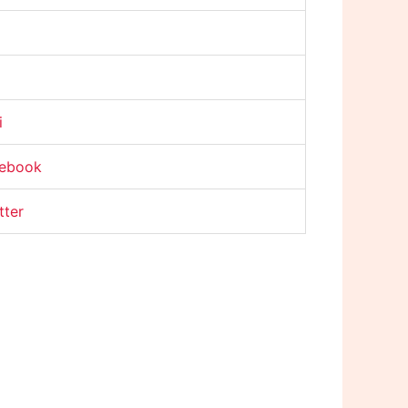
i
cebook
tter