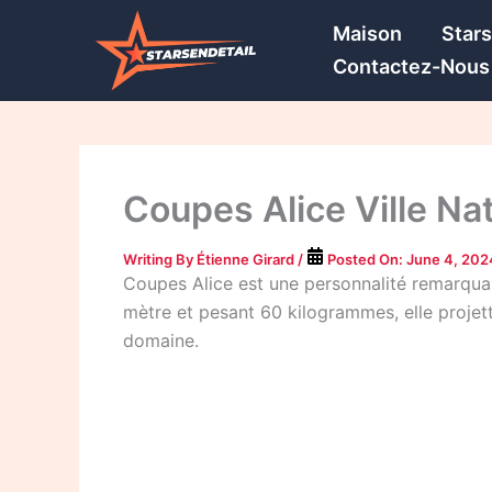
Skip
Maison
Star
to
Contactez-Nous
content
Coupes Alice Ville Nat
Writing By
Étienne Girard
/
Posted On:
June 4, 202
Coupes Alice est une personnalité remarquabl
mètre et pesant 60 kilogrammes, elle projet
domaine.