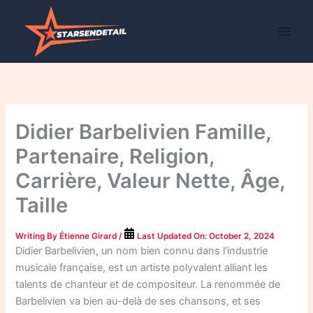
Skip
to
content
Didier Barbelivien Famille,
Partenaire, Religion,
Carrière, Valeur Nette, Âge,
Taille
Writing By
Étienne Girard
/
Last Updated On:
October 2, 2024
Didier Barbelivien, un nom bien connu dans l’industrie
musicale française, est un artiste polyvalent alliant les
talents de chanteur et de compositeur. La renommée de
Barbelivien va bien au-delà de ses chansons, et ses