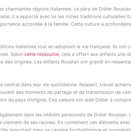
es charmantes régions italiennes. Le père de Didier Roustan
al, il a apporté avec lui les riches traditions culturelles it
importance accordée à la famille. Cette culture a profondé
itions italiennes tout en adoptant la vie française. Ils ont 
ennes. Selon
cette ressource
, cela a offert aux enfants une d
nce des origines. Les enfants Roustan ont grandi en ressent
ôle central dans leur vie quotidienne. Respect, travail achar
souvent des moments de partage et de transmission de cette
enirs du pays d’origine. Ces valeurs ont aidé Didier à compr
e également dans les intérêts personnels de Didier Roustan. L’
ui viennent de ses racines. En combinant ces éléments avec 
le important dans sa carrière footballistique et journalistiq