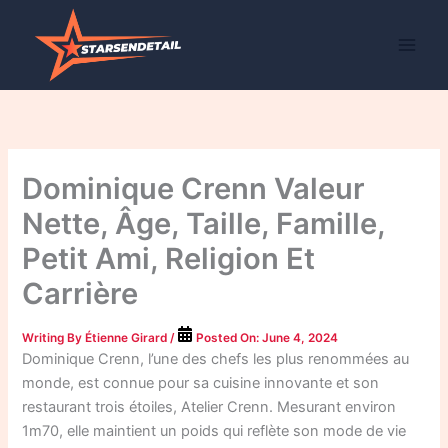
Skip
to
content
Dominique Crenn Valeur
Nette, Âge, Taille, Famille,
Petit Ami, Religion Et
Carrière
Writing By
Étienne Girard
/
Posted On:
June 4, 2024
Dominique Crenn, l’une des chefs les plus renommées au
monde, est connue pour sa cuisine innovante et son
restaurant trois étoiles, Atelier Crenn. Mesurant environ
1m70, elle maintient un poids qui reflète son mode de vie