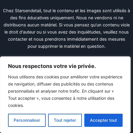
Chez Starsendetail, tout le contenu et les images sont utilisés à
des fins éducatives uniquement. Nous ne vendons ni ne
distribuons aucun matériel. Si vous pensez qu'un contenu viole
le droit d'auteur ou si vous avez des inquiétudes, veuillez nous
contacter et nous prendrons immédiatement des mesures
pour supprimer le matériel en question.
X
Facebook
LinkedIn
Pinterest
Nous respectons votre vie privée.
Liens utiles
Nous utilisons des cookies pour améliorer votre expérience
de navigation, diffuser des publicités ou des contenus
Politique De Confidentialité
personnalisés et analyser notre trafic. En cliquant sur «
Termes et conditions
Tout accepter », vous consentez à notre utilisation des
DMCA
cookies.
Ccpa
Plan du site HTML
Personnaliser
Tout rejeter
Accepter tout
Liens rapides