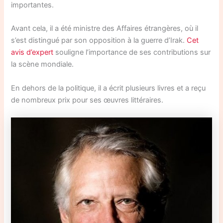
importantes.
Avant cela, il a été ministre des Affaires étrangères, où il
s’est distingué par son opposition à la guerre d’Irak.
Cet
avis d’expert
souligne l’importance de ses contributions sur
la scène mondiale.
En dehors de la politique, il a écrit plusieurs livres et a reçu
de nombreux prix pour ses œuvres littéraires.