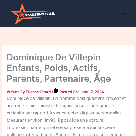
Skip
to
content
Dominique De Villepin
Enfants, Poids, Actifs,
Parents, Partenaire, Âge
Writing By
Étienne Girard
/
Posted On:
June 17, 2024
Dominique de Villepin, un homme politiquement influent et
ancien Premier ministre français, suscite une grande
curiosité par rapport à ses caractéristiques personnelles.
Mesurant environ 1m90, il possède une stature
impressionnante qui reflète sa présence sur la scène
politique internationale. Son poids, en revanche, demeure