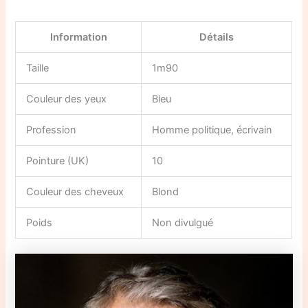
Information
Détails
Taille
1m90
Couleur des yeux
Bleu
Profession
Homme politique, écrivain
Pointure (UK)
10
Couleur des cheveux
Blond
Poids
Non divulgué