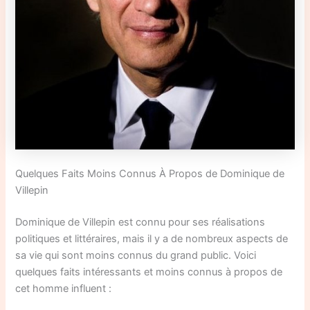
Quelques Faits Moins Connus À Propos de Dominique de
Villepin
Dominique de Villepin est connu pour ses réalisations
politiques et littéraires, mais il y a de nombreux aspects de
sa vie qui sont moins connus du grand public. Voici
quelques faits intéressants et moins connus à propos de
cet homme influent :