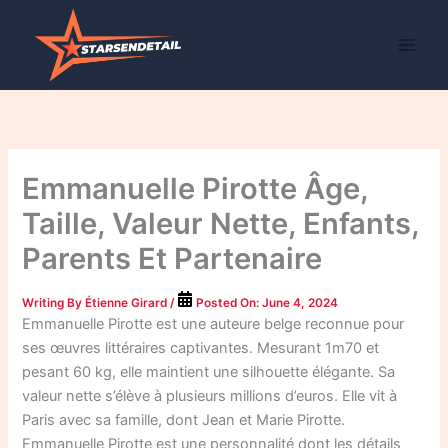
Skip
to
content
Emmanuelle Pirotte Âge,
Taille, Valeur Nette, Enfants,
Parents Et Partenaire
Writing By
Étienne Girard
/
Posted On:
June 4, 2024
Emmanuelle Pirotte est une auteure belge reconnue pour
ses œuvres littéraires captivantes. Mesurant 1m70 et
pesant 60 kg, elle maintient une silhouette élégante. Sa
valeur nette s’élève à plusieurs millions d’euros. Elle vit à
Paris avec sa famille, dont Jean et Marie Pirotte.
Emmanuelle Pirotte est une personnalité dont les détails