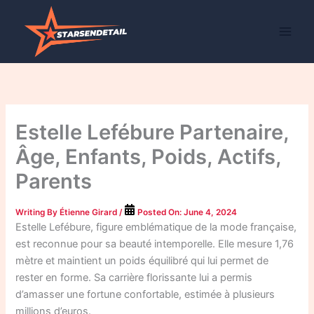
Skip
to
content
Estelle Lefébure Partenaire,
Âge, Enfants, Poids, Actifs,
Parents
Writing By
Étienne Girard
/
Posted On:
June 4, 2024
Estelle Lefébure, figure emblématique de la mode française,
est reconnue pour sa beauté intemporelle. Elle mesure 1,76
mètre et maintient un poids équilibré qui lui permet de
rester en forme. Sa carrière florissante lui a permis
d’amasser une fortune confortable, estimée à plusieurs
millions d’euros.