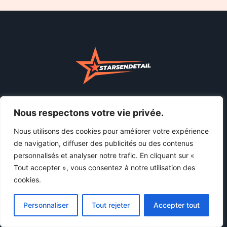
Chez Starsendetail, tout le contenu et les images sont utilisés à
Nous respectons votre vie privée.
des fins éducatives uniquement. Nous ne vendons ni ne
distribuons aucun matériel. Si vous pensez qu'un contenu viole
Nous utilisons des cookies pour améliorer votre expérience
le droit d'auteur ou si vous avez des inquiétudes, veuillez nous
de navigation, diffuser des publicités ou des contenus
contacter et nous prendrons immédiatement des mesures
personnalisés et analyser notre trafic. En cliquant sur «
pour supprimer le matériel en question.
Tout accepter », vous consentez à notre utilisation des
cookies.
X
Facebook
LinkedIn
Pinterest
Personnaliser
Tout rejeter
Accepter tout
Liens utiles