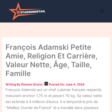
Skip
to
content
François Adamski Petite
Amie, Religion Et Carrière,
Valeur Nette, Âge, Taille,
Famille
Writing By
Étienne Girard
/
Posted On:
June 4, 2024
François Adamski est un chef cuisinier français respecté,
mesurant environ 1,75 m et pesant 70 kg. Sa valeur nette
est estimée à 4 millions d’euros. Il a remporté le prix de
“Meilleur Ouvrier de France” et a travaillé dans plusieurs