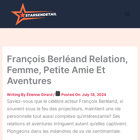
Skip
to
content
François Berléand Relation,
Femme, Petite Amie Et
Aventures
Writing By
Étienne Girard
/
Posted On:
July 18, 2024
Saviez-vous que le célèbre acteur François Berléand, si
souvent sous le feu des projecteurs, maintient une vie
personnelle tout aussi complexe qu’intéressante? Ses
relations et aventures intriguent autant qu’elles captivent.
Plongeons dans les méandres de sa vie sentimentale.