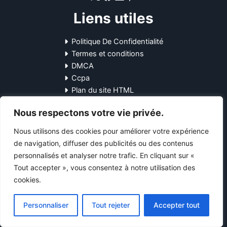
Liens utiles
Politique De Confidentialité
Termes et conditions
DMCA
Ccpa
Plan du site HTML
Liens rapides
Nous respectons votre vie privée.
Nous utilisons des cookies pour améliorer votre expérience
Maison
de navigation, diffuser des publicités ou des contenus
À propos de nous
personnalisés et analyser notre trafic. En cliquant sur «
Blog
Tout accepter », vous consentez à notre utilisation des
Contactez-nous
cookies.
Coordonnées
Personnaliser
Tout rejeter
Accepter tout
10-12 Pl. Général Leclerc, 45170