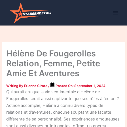
Skip
to
content
Hélène De Fougerolles
Relation, Femme, Petite
Amie Et Aventures
Writing By
Étienne Girard
/
Posted On:
September 1, 2024
Qui aurait cru que la vie sentimentale d’Hélène de
Fougerolles serait aussi captivante que ses rôles à l’écran ?
Actrice accomplie, Hélène a connu divers types de
relations et d’aventures, chacune sculptant une facette
différente de sa personnalité. Ses expériences amoureuses
sont aussi diverses qu’intrigantes, offrant un aperçu