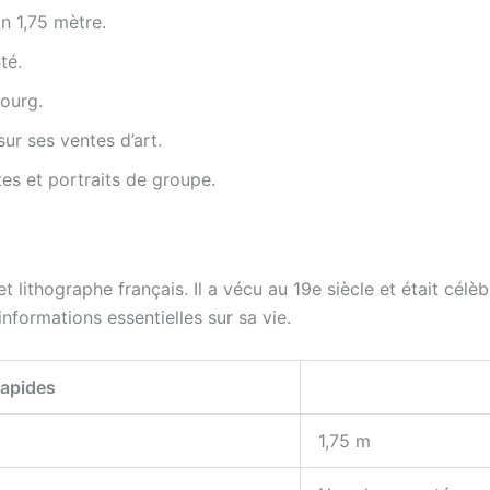
n 1,75 mètre.
té.
bourg.
ur ses ventes d’art.
tes et portraits de groupe.
et lithographe français. Il a vécu au 19e siècle et était cél
formations essentielles sur sa vie.
Rapides
1,75 m