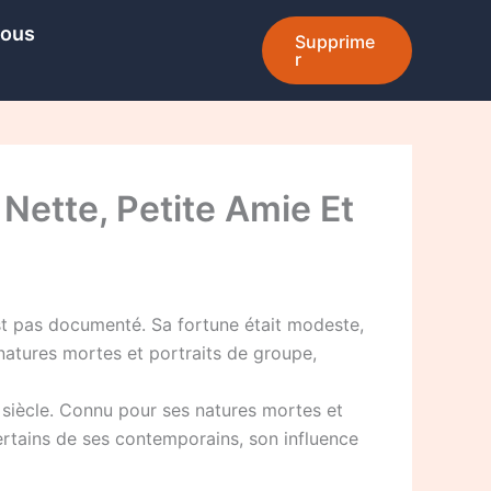
Nous
Supprime
r
 Nette, Petite Amie Et
’est pas documenté. Sa fortune était modeste,
 natures mortes et portraits de groupe,
e siècle. Connu pour ses natures mortes et
certains de ses contemporains, son influence