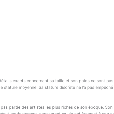
 détails exacts concernant sa taille et son poids ne sont p
 stature moyenne. Sa stature discrète ne l’a pas empêché d
it pas partie des artistes les plus riches de son époque. So
Il vécut modestement, consacrant sa vie entièrement à son ar