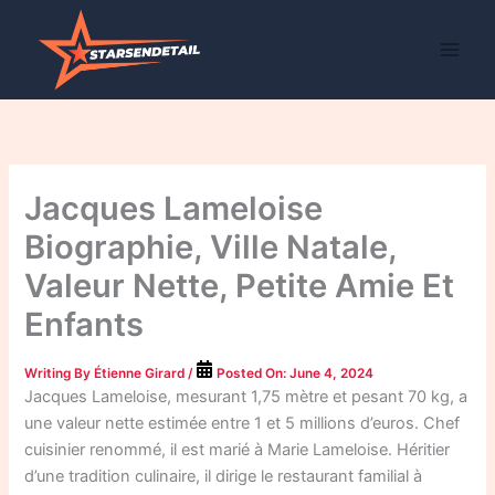
Skip
to
content
Jacques Lameloise
Biographie, Ville Natale,
Valeur Nette, Petite Amie Et
Enfants
Writing By
Étienne Girard
/
Posted On:
June 4, 2024
Jacques Lameloise, mesurant 1,75 mètre et pesant 70 kg, a
une valeur nette estimée entre 1 et 5 millions d’euros. Chef
cuisinier renommé, il est marié à Marie Lameloise. Héritier
d’une tradition culinaire, il dirige le restaurant familial à