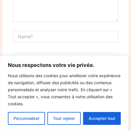
Name*
Email*
Nous respectons votre vie privée.
Nous utilisons des cookies pour améliorer votre expérience
Website
de navigation, diffuser des publicités ou des contenus
personnalisés et analyser notre trafic. En cliquant sur «
Tout accepter », vous consentez à notre utilisation des
Save my name, email, and website in this browser
cookies.
for the next time I comment.
Personnaliser
Tout rejeter
Accepter tout