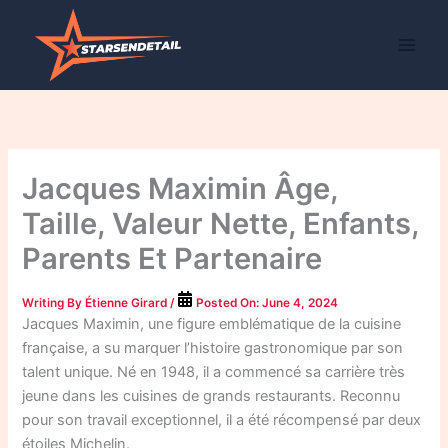
Skip
to
content
Jacques Maximin Âge,
Taille, Valeur Nette, Enfants,
Parents Et Partenaire
Writing By
Étienne Girard
/
Posted On:
June 4, 2024
Jacques Maximin, une figure emblématique de la cuisine
française, a su marquer l’histoire gastronomique par son
talent unique. Né en 1948, il a commencé sa carrière très
jeune dans les cuisines de grands restaurants. Reconnu
pour son travail exceptionnel, il a été récompensé par deux
étoiles Michelin.