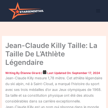
Skip
to
content
Jean-Claude Killy Taille: La
Taille De L’Athlète
Légendaire
Writing By
Étienne Girard
/
Last Updated On:
September 17, 2024
Jean-Claude Killy mesure 1,78 mètre. Cet athlète légendaire
du ski alpin, né à Saint-Cloud, a marqué l’histoire du sport
avec ses trois médailles d’or aux Jeux olympiques de 1968.
Sa taille et sa constitution physique ont été des atouts
considérables dans sa carrière exceptionnelle.
Jean-Claude Killy est un nom qui résonne dans le monde