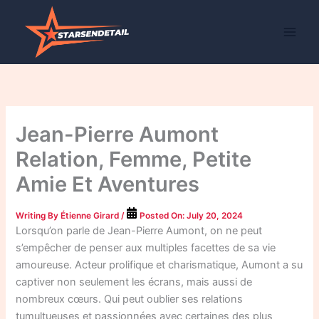
Skip
to
content
Jean-Pierre Aumont
Relation, Femme, Petite
Amie Et Aventures
Writing By
Étienne Girard
/
Posted On:
July 20, 2024
Lorsqu’on parle de Jean-Pierre Aumont, on ne peut
s’empêcher de penser aux multiples facettes de sa vie
amoureuse. Acteur prolifique et charismatique, Aumont a su
captiver non seulement les écrans, mais aussi de
nombreux cœurs. Qui peut oublier ses relations
tumultueuses et passionnées avec certaines des plus