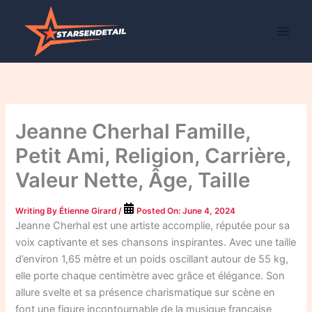
Skip
to
content
Jeanne Cherhal Famille,
Petit Ami, Religion, Carrière,
Valeur Nette, Âge, Taille
Writing By
Étienne Girard
/
Posted On:
June 4, 2024
Jeanne Cherhal est une artiste accomplie, réputée pour sa
voix captivante et ses chansons inspirantes. Avec une taille
d’environ 1,65 mètre et un poids oscillant autour de 55 kg,
elle porte chaque centimètre avec grâce et élégance. Son
allure svelte et sa présence charismatique sur scène en
font une figure incontournable de la musique française