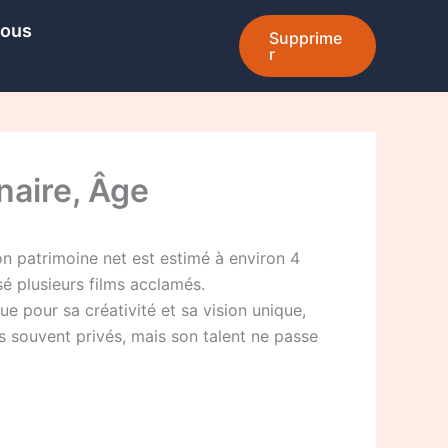
Nous
Supprime
r
naire, Âge
on patrimoine net est estimé à environ 4
isé plusieurs films acclamés.
e pour sa créativité et sa vision unique,
s souvent privés, mais son talent ne passe