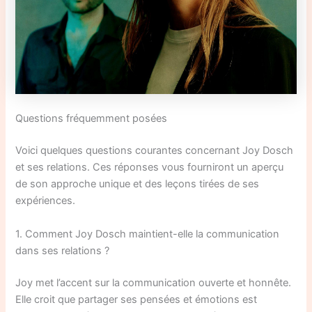
Questions fréquemment posées
Voici quelques questions courantes concernant Joy Dosch
et ses relations. Ces réponses vous fourniront un aperçu
de son approche unique et des leçons tirées de ses
expériences.
1. Comment Joy Dosch maintient-elle la communication
dans ses relations ?
Joy met l’accent sur la communication ouverte et honnête.
Elle croit que partager ses pensées et émotions est