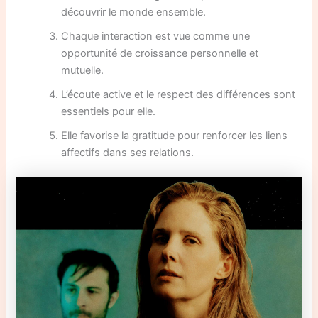
découvrir le monde ensemble.
Chaque interaction est vue comme une
opportunité de croissance personnelle et
mutuelle.
L’écoute active et le respect des différences sont
essentiels pour elle.
Elle favorise la gratitude pour renforcer les liens
affectifs dans ses relations.