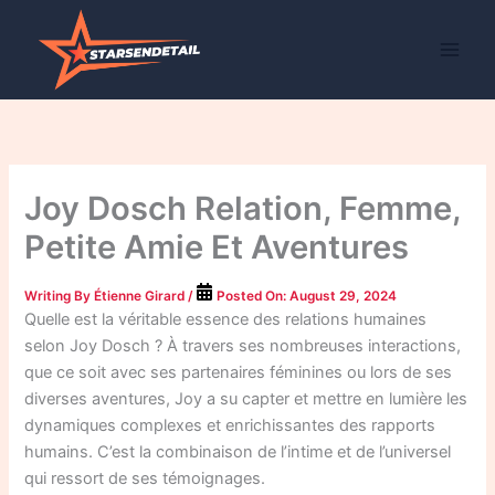
Skip
to
content
Joy Dosch Relation, Femme,
Petite Amie Et Aventures
Writing By
Étienne Girard
/
Posted On:
August 29, 2024
Quelle est la véritable essence des relations humaines
selon Joy Dosch ? À travers ses nombreuses interactions,
que ce soit avec ses partenaires féminines ou lors de ses
diverses aventures, Joy a su capter et mettre en lumière les
dynamiques complexes et enrichissantes des rapports
humains. C’est la combinaison de l’intime et de l’universel
qui ressort de ses témoignages.