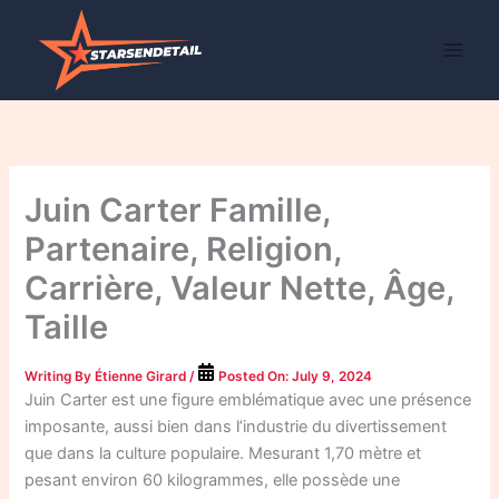
Skip
to
content
Juin Carter Famille,
Partenaire, Religion,
Carrière, Valeur Nette, Âge,
Taille
Writing By
Étienne Girard
/
Posted On:
July 9, 2024
Juin Carter est une figure emblématique avec une présence
imposante, aussi bien dans l’industrie du divertissement
que dans la culture populaire. Mesurant 1,70 mètre et
pesant environ 60 kilogrammes, elle possède une