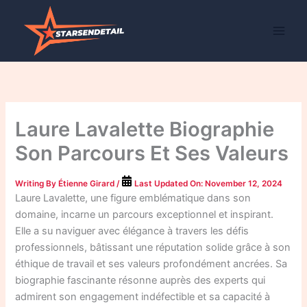
Skip
to
content
Laure Lavalette Biographie
Son Parcours Et Ses Valeurs
Writing By
Étienne Girard
/
Last Updated On:
November 12, 2024
Laure Lavalette, une figure emblématique dans son
domaine, incarne un parcours exceptionnel et inspirant.
Elle a su naviguer avec élégance à travers les défis
professionnels, bâtissant une réputation solide grâce à son
éthique de travail et ses valeurs profondément ancrées. Sa
biographie fascinante résonne auprès des experts qui
admirent son engagement indéfectible et sa capacité à