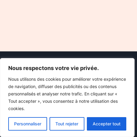
Nous respectons votre vie privée.
Nous utilisons des cookies pour améliorer votre expérience
de navigation, diffuser des publicités ou des contenus
personnalisés et analyser notre trafic. En cliquant sur «
Tout accepter », vous consentez à notre utilisation des
Chez Starsendetail, tout le contenu et les images sont utilisés à
cookies.
des fins éducatives uniquement. Nous ne vendons ni ne
distribuons aucun matériel. Si vous pensez qu'un contenu viole
Personnaliser
Tout rejeter
Accepter tout
le droit d'auteur ou si vous avez des inquiétudes, veuillez nous