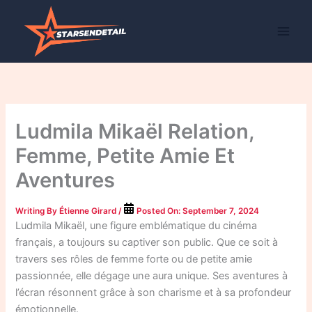
Skip
to
content
Ludmila Mikaël Relation,
Femme, Petite Amie Et
Aventures
Writing By
Étienne Girard
/
Posted On:
September 7, 2024
Ludmila Mikaël, une figure emblématique du cinéma
français, a toujours su captiver son public. Que ce soit à
travers ses rôles de femme forte ou de petite amie
passionnée, elle dégage une aura unique. Ses aventures à
l’écran résonnent grâce à son charisme et à sa profondeur
émotionnelle.