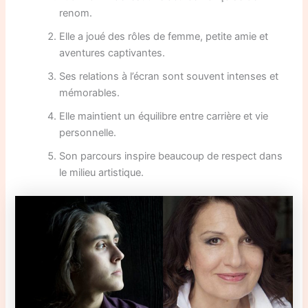
renom.
Elle a joué des rôles de femme, petite amie et
aventures captivantes.
Ses relations à l’écran sont souvent intenses et
mémorables.
Elle maintient un équilibre entre carrière et vie
personnelle.
Son parcours inspire beaucoup de respect dans
le milieu artistique.