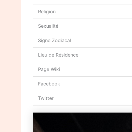
Religion
Sexualité
Signe Zodiacal
Lieu de Résidence
Page Wiki
Facebook
Twitter