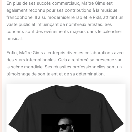
En plus de ses succès commerciaux, Maître Gims est
également reconnu pour ses contributions à la musique
francophone. Il a su moderniser le rap et le R&B, attirant un
vaste public et influençant de nombreux artistes. Ses
concerts sont des événements majeurs dans le calendrier
musical.
Enfin, Maître Gims a entrepris diverses collaborations avec
des stars internationales. Cela a renforcé sa présence sur
la scène mondiale. Ses réussites professionnelles sont un
témoignage de son talent et de sa détermination.