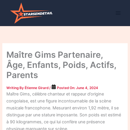
Skip
to
content
Maître Gims Partenaire,
Âge, Enfants, Poids, Actifs,
Parents
Writing By
Étienne Girard
/
Posted On:
June 4, 2024
Maître Gims, célèbre chanteur et rappeur d’origine
congolaise, est une figure incontournable de la scène
musicale francophone. Mesurant environ 1,92 mètre, il se
distingue par une stature imposante. Son poids est estimé
à 90 kilogrammes, ce qui lui confère une présence
physique marquante sur scène.