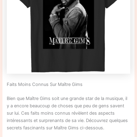
Faits Moins Connus Sur Maître Gims
Bien que Maître Gims soit une grande star de la musique, il
y a encore beaucoup de choses que peu de gens savent
sur lui. Ces faits moins connus révèlent des aspects
intéressants et surprenants de sa vie. Découvrez quelques
secrets fascinants sur Maître Gims ci-dessous.