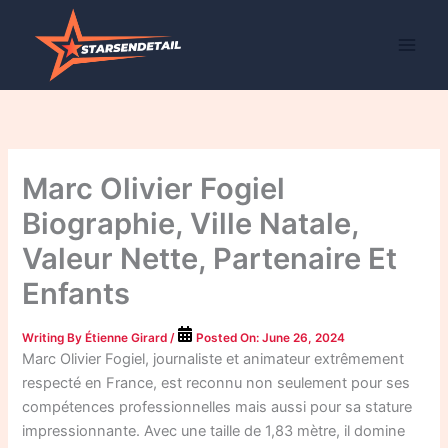
Skip
to
content
Marc Olivier Fogiel
Biographie, Ville Natale,
Valeur Nette, Partenaire Et
Enfants
Writing By
Étienne Girard
/
Posted On:
June 26, 2024
Marc Olivier Fogiel, journaliste et animateur extrêmement
respecté en France, est reconnu non seulement pour ses
compétences professionnelles mais aussi pour sa stature
impressionnante. Avec une taille de 1,83 mètre, il domine