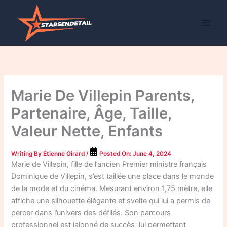
Skip
to
content
Marie De Villepin Parents,
Partenaire, Âge, Taille,
Valeur Nette, Enfants
Writing By
Étienne Girard
/
Posted On:
June 4, 2024
Marie de Villepin, fille de l’ancien Premier ministre français
Dominique de Villepin, s’est taillée une place dans le monde
de la mode et du cinéma. Mesurant environ 1,75 mètre, elle
affiche une silhouette élégante et svelte qui lui a permis de
percer dans l’univers des défilés. Son parcours
professionnel est jalonné de succès, lui permettant