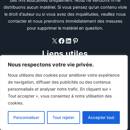
des fins éducatives uniquement. Nous ne vendons ni ne
distribuons aucun matériel. Si vous pensez qu'un contenu viole
le droit d'auteur ou si vous avez des inquiétudes, veuillez nous
contacter et nous prendrons immédiatement des mesures
pour supprimer le matériel en question.
X
Facebook
LinkedIn
Pinterest
Liens utiles
Nous respectons votre vie privée.
Politique De Confidentialité
Termes et conditions
Nous utilisons des cookies pour améliorer votre expérience
DMCA
de navigation, diffuser des publicités ou des contenus
Ccpa
personnalisés et analyser notre trafic. En cliquant sur «
Plan du site HTML
Tout accepter », vous consentez à notre utilisation des
cookies.
Liens rapides
Personnaliser
Tout rejeter
Accepter tout
Maison
À propos de nous