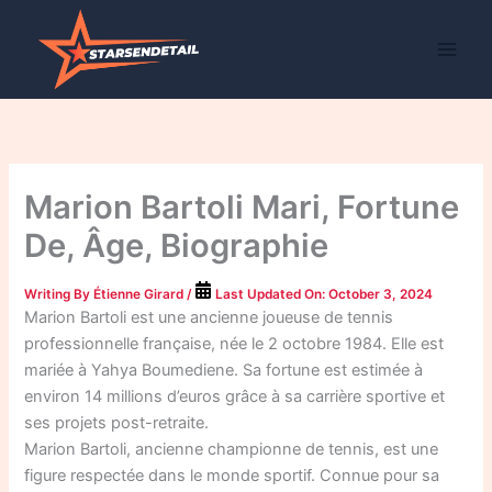
Skip
to
content
Marion Bartoli Mari, Fortune
De, Âge, Biographie
Writing By
Étienne Girard
/
Last Updated On:
October 3, 2024
Marion Bartoli est une ancienne joueuse de tennis
professionnelle française, née le 2 octobre 1984. Elle est
mariée à Yahya Boumediene. Sa fortune est estimée à
environ 14 millions d’euros grâce à sa carrière sportive et
ses projets post-retraite.
Marion Bartoli, ancienne championne de tennis, est une
figure respectée dans le monde sportif. Connue pour sa