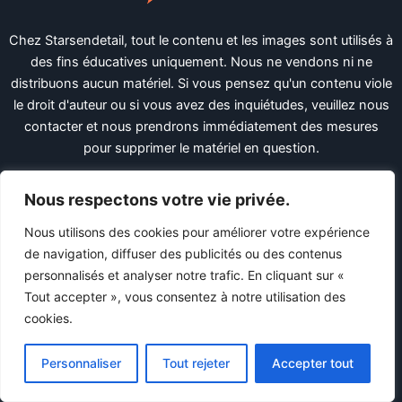
Chez Starsendetail, tout le contenu et les images sont utilisés à
des fins éducatives uniquement. Nous ne vendons ni ne
distribuons aucun matériel. Si vous pensez qu'un contenu viole
le droit d'auteur ou si vous avez des inquiétudes, veuillez nous
contacter et nous prendrons immédiatement des mesures
pour supprimer le matériel en question.
X
Facebook
LinkedIn
Pinterest
Nous respectons votre vie privée.
Liens utiles
Nous utilisons des cookies pour améliorer votre expérience
de navigation, diffuser des publicités ou des contenus
Politique De Confidentialité
personnalisés et analyser notre trafic. En cliquant sur «
Termes et conditions
Tout accepter », vous consentez à notre utilisation des
DMCA
cookies.
Ccpa
Plan du site HTML
Personnaliser
Tout rejeter
Accepter tout
Liens rapides