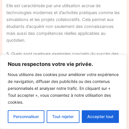
Elle est caractérisée par une utilisation accrue de
technologies modernes et d’activités pratiques comme les
simulations et les projets collaboratifs. Cela permet aux
étudiants d’acquérir non seulement des connaissances
mais aussi des compétences réelles applicables au
quotidien.
5. Quels sont quelques exemples concrets du succès des
idées de Mathieu Carrière ?
Nous respectons votre vie privée.
L’une des réussites notables est le progrès académique
Nous utilisons des cookies pour améliorer votre expérience
significatif observé dans les écoles adoptant ses
de navigation, diffuser des publicités ou des contenus
méthodes interactives. Par exemple, certaines écoles ont
personnalisés et analyser notre trafic. En cliquant sur «
rapporté une augmentation du taux de réussite aux
Tout accepter », vous consentez à notre utilisation des
examens grâce aux techniques novatrices qu’il a
cookies.
proposées.
Personnaliser
Tout rejeter
Accepter tout
D’autres exemples incluent l’adoption généralisée de