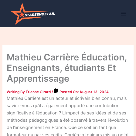
Skip
to
content
Mathieu Carrière Éducation,
Enseignants, étudiants Et
Apprentissage
Writing By
Étienne Girard
/
Posted On:
August 13, 2024
Mathieu Carrière est un acteur et écrivain bien connu, mais
saviez-vous qu’il a également apporté une contribution
significative à l’éducation ? L’impact de ses idées et de ses
méthodes pédagogiques a été observé à travers l’évolution
de l’enseignement en France. Que ce soit en tant que
formateur ou par ses écrits, Carrière a toujours mis un point