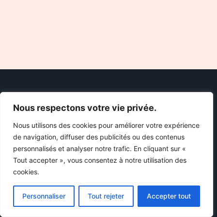
Nous respectons votre vie privée.
Nous utilisons des cookies pour améliorer votre expérience
de navigation, diffuser des publicités ou des contenus
personnalisés et analyser notre trafic. En cliquant sur «
Chez Starsendetail, tout le contenu et les images sont utilisés à
Tout accepter », vous consentez à notre utilisation des
des fins éducatives uniquement. Nous ne vendons ni ne
cookies.
distribuons aucun matériel. Si vous pensez qu'un contenu viole
le droit d'auteur ou si vous avez des inquiétudes, veuillez nous
Personnaliser
Tout rejeter
Accepter tout
contacter et nous prendrons immédiatement des mesures