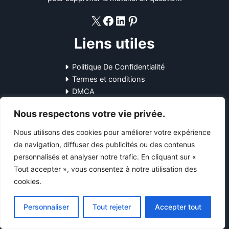
X
Facebook
LinkedIn
Pinterest
Liens utiles
Politique De Confidentialité
Termes et conditions
DMCA
Ccpa
Nous respectons votre vie privée.
Plan du site HTML
Nous utilisons des cookies pour améliorer votre expérience
Liens rapides
de navigation, diffuser des publicités ou des contenus
personnalisés et analyser notre trafic. En cliquant sur «
Maison
Tout accepter », vous consentez à notre utilisation des
À propos de nous
cookies.
Blog
Contactez-nous
Personnaliser
Tout rejeter
Accepter tout
Coordonnées