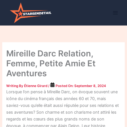
Skip
to
content
Mireille Darc Relation,
Femme, Petite Amie Et
Aventures
Writing By
Étienne Girard
/
Posted On:
September 8, 2024
Lorsque l’on pense à Mireille Darc, on évoque souvent une
icône du cinéma français des années 60 et 70, mais
saviez-vous qu’elle était aussi réputée pour ses relations et
ses aventures? Son charme et son charisme ont attiré les
regards et les cœurs des plus grands noms de son
époque, à commencer par Alain Delon. Leur histoire