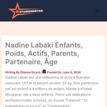
Skip
to
content
Nadine Labaki Enfants,
Poids, Actifs, Parents,
Partenaire, Âge
Writing By
Étienne Girard
/
Posted On:
June 4, 2024
Nadine Labaki est une réalisatrice et actrice libanaise
mesurant 1,67 m et pesant environ 55 kg. Son patrimoine
net est estimé à 4 millions de dollars. Mariée à Khaled
Mouzanar, elle a deux enfants. Parmi ses réalisations
professionnelles notoires, on trouve “Caramel,” “Et
maintenant on va où?” et “Capharnaüm”.