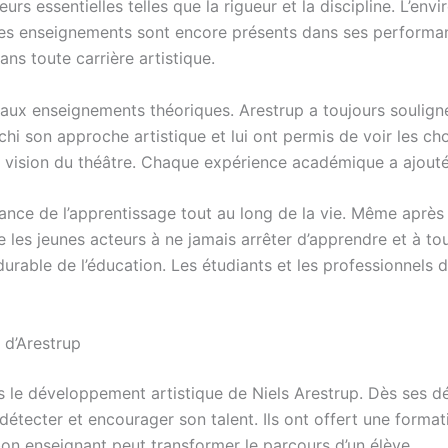
rs essentielles telles que la rigueur et la discipline. L’en
 Ces enseignements sont encore présents dans ses performa
ns toute carrière artistique.
s aux enseignements théoriques. Arestrup a toujours soulig
chi son approche artistique et lui ont permis de voir les ch
sa vision du théâtre. Chaque expérience académique a ajouté
tance de l’apprentissage tout au long de la vie. Même après 
 les jeunes acteurs à ne jamais arrêter d’apprendre et à to
rable de l’éducation. Les étudiants et les professionnels do
 d’Arestrup
s le développement artistique de Niels Arestrup. Dès ses dé
tecter et encourager son talent. Ils ont offert une format
bon enseignant peut transformer le parcours d’un élève.